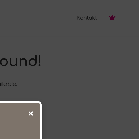
Kontakt
found!
ilable.