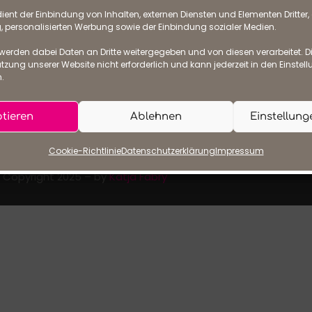
ient der Einbindung von Inhalten, externen Diensten und Elementen Dritter, 
BACK TO HOMEPAGE
personalisierten Werbung sowie der Einbindung sozialer Medien.
werden dabei Daten an Dritte weitergegeben und von diesen verarbeitet. Die
e Nutzung unserer Website nicht erforderlich und kann jederzeit in den Einste
.
tieren
Ablehnen
Einstellun
m
Datenschutzerklärung
AGB
Cookie Richtlinie
Cookie-Richtlinie
Datenschutzerklärung
Impressum
Copyright 2025 – by
Katja Fabry