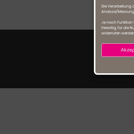
Die Verarbeitung d
Analyse/Messung, 
Je nach Funktion 
freiwillig, für di
widerrufen werden
Akzep
Impressu