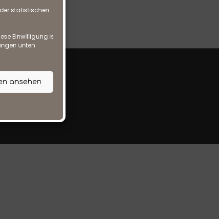
der statistischen
se Einwilligung ist
llungen unten
gen ansehen