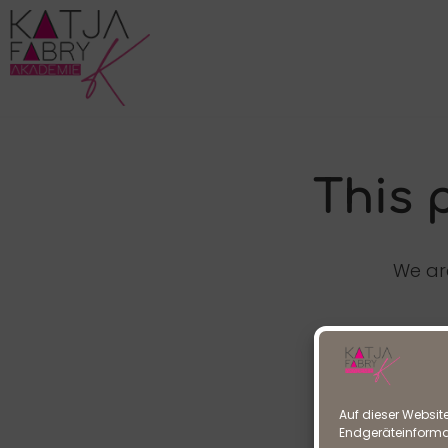
This 
We are
Auf dieser Websit
Endgeräteinform