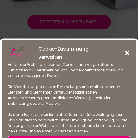
JETZT TERMIN VEREINBAREN!
Cookie-Zustimmung
verwalten
Auf dieser Website nutzen wir Cookies und vergleichbare
Funktionen zur Verarbeitung von Endgeräteinformationen und
Meine Leistungen – dein Erfolg
personenbezogenen Daten.
Die Verarbeitung dient der Einbindung von Inhalten, externen
Mit mir erstellst du einen
Diensten und Elementen Dritter, der statistischen
Businessplan, der nicht nur
Analyse/Messung, personalisierten Werbung sowie der
Einbindung sozialer Medien.
Gründer:innen, sondern auch
Je nach Funktion werden dabei Daten an Dritte weitergegeben
Banken, Investoren oder
und von diesen verarbeitet. Diese Einwilligung ist freiwillig, für die
Förderstellen überzeugt. Gemeinsam
Nutzung unserer Website nicht erforderlich und kann jederzeit in
den Einstellungen unten widerrufen werden.
erarbeiten wir: