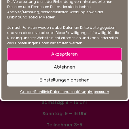
Die Verarbeitung dient der Einbindung von Inhalten, externen
mit mir
Diensten und Elementen Dritter, der statistischen
Analyse/Messung, personalisierten Werbung sowie der
Einbindung sozialer Medien.
Je nach Funktion werden dabei Daten an Dritte weitergegeben
und von diesen verarbeitet. Diese Einwilligung ist freiwillig, für die
Die nächsten Ausbildungstermine
Nutzung unserer Website nicht erforderlich und kann jederzeit in
2024/2025
den Einstellungen unten widerrufen werden.
Akzeptieren
Gruppen-Ausbildung
Ablehnen
01.-2.02.25, Praxistag 01.03.25
Einstellungen ansehen
Cookie-Richtlinie
Datenschutzerklärung
Impressum
Samstag: 9 – 16 Uhr
Sonntag: 9 – 16 Uhr
Teilnehmer 3-5