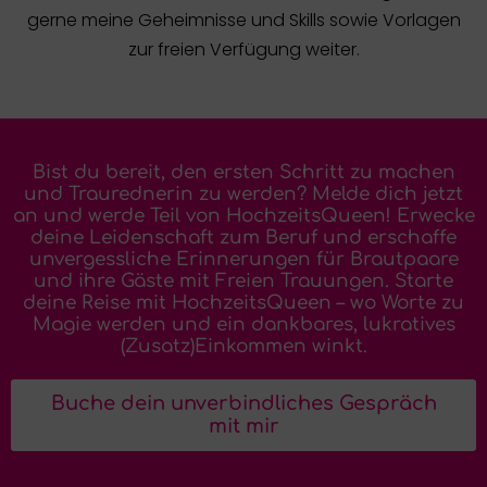
gerne meine Geheimnisse und Skills sowie Vorlagen
zur freien Verfügung weiter.
Bist du bereit, den ersten Schritt zu machen
und Traurednerin zu werden? Melde dich jetzt
an und werde Teil von HochzeitsQueen! Erwecke
deine Leidenschaft zum Beruf und erschaffe
unvergessliche Erinnerungen für Brautpaare
und ihre Gäste mit Freien Trauungen. Starte
deine Reise mit HochzeitsQueen – wo Worte zu
Magie werden und ein dankbares, lukratives
(Zusatz)Einkommen winkt.
Buche dein unverbindliches Gespräch
mit mir