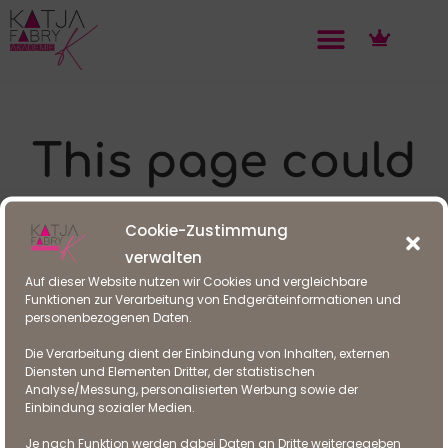
This page could
not be found!
Cookie-Zustimmung
verwalten
Auf dieser Website nutzen wir Cookies und vergleichbare
We are sorry. But the page you are looking
Funktionen zur Verarbeitung von Endgeräteinformationen und
personenbezogenen Daten.
for is not available.
Die Verarbeitung dient der Einbindung von Inhalten, externen
Perhaps you can try a new search.
Diensten und Elementen Dritter, der statistischen
Analyse/Messung, personalisierten Werbung sowie der
Einbindung sozialer Medien.
Je nach Funktion werden dabei Daten an Dritte weitergegeben